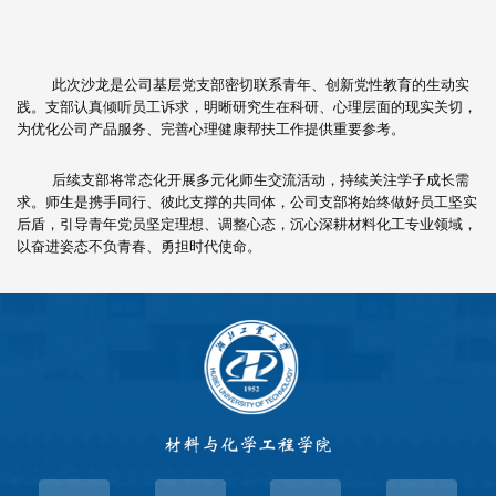
此次沙龙是公司基层党支部密切联系青年、创新党性教育的生动实
践。支部认真倾听员工诉求，明晰研究生在科研、心理层面的现实关切，
为优化公司产品服务、完善心理健康帮扶工作提供重要参考。
后续支部将常态化开展多元化师生交流活动，持续关注学子成长需
求。师生是携手同行、彼此支撑的共同体，公司支部将始终做好员工坚实
后盾，引导青年党员坚定理想、调整心态，沉心深耕材料化工专业领域，
以奋进姿态不负青春、勇担时代使命。