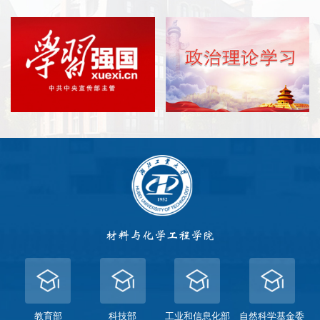
教育部
科技部
工业和信息化部
自然科学基金委