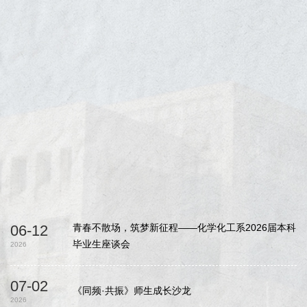
贱教授到会指导。科学技术发展研究院经理胡心彬、人事处处长付
泽武，sunbet申搏官网经理李学锋、副经理杨海涛等相关部门与公
司负责人一同参会。...
青春不散场，筑梦新征程——化学化工系2026届本科
06-12
毕业生座谈会
2026
07-02
《同频·共振》师生成长沙龙
2026