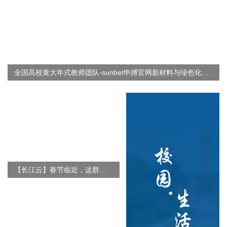
全国高校黄大年式教师团队-sunbet申搏官网新材料与绿色化工教师团队部分成员合影
【长江云】春节临近，这群师生却还留在公司里……