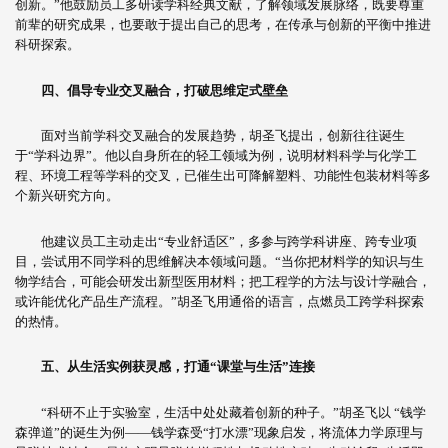
创新。”他鼓励员工多研读学科经典文献，了解领域发展脉络，既要尊重
前辈的研究成果，也要敢于提出自己的思考，在传承与创新的平衡中推进
科研探索。
四、
倡导专业交叉融合，打破思维定式壁垒
面对当前学科交叉融合的发展趋势，胡圣飞提出，创新往往诞生
于“学科边界”。他以自身所在的轻工领域为例，说明材料科学与化学工
程、环境工程等学科的交叉，已催生出可降解塑料、功能性包装材料等多
个新兴研究方向。
他建议员工主动走出“专业舒适区”，多参与跨学科讲座、跨专业项
目，尝试用不同学科的思维解决本领域问题。“当你把材料学的知识与生
物学结合，可能会研发出新型医用材料；把工程学的方法与设计学融合，
或许能优化产品生产流程。”胡圣飞用通俗的语言，点燃员工跨学科探索
的热情。
五、
从生活实例获灵感，打通
“
课堂与生活
”
连接
“科研不止于实验室，生活中处处藏着创新的种子。”胡圣飞以 “钱学
森弹道”的诞生为例——钱学森受“打水漂”现象启发，将流体力学原理与