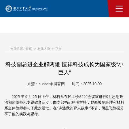
sunbet·申搏(中国区)官方网站-Licensed by
Macau
当前位置:
首页
>
材化人物
>
正文
科技副总进企业解两难 恒祥科技成长为国家级“小
巨人”
来源：sunbet申搏官网
时间：2025-10-09
2025 年 9 月 25 日下午，材料系在轻工楼A220会议室进行9月思想政
治和师德师风专题教育活动，由支部书记严明主持，赵西坡副经理和材料
系全体教师参与了此次活动。在“讲述我的育人故事”环节，胡圣飞教授分
享了他的实践与思考。