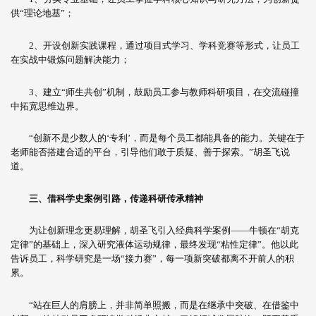
供“理论地基”；
2、开设创新实践课程，通过项目式学习、学科竞赛等形式，让员工
在实战中锻炼问题解决能力；
3、建立“师生共创”机制，鼓励员工参与教师科研项目，在交流碰撞
中拓宽思维边界。
“创新不是少数人的‘专利’，而是每个员工都能具备的能力。关键在于
老师能否搭建合适的平台，引导他们敢于质疑、善于探索。”胡圣飞说
道。
三、
借科学史案例引路，传递科研传承精神
为让创新理念更易理解，胡圣飞引入经典科学案例——牛顿在“胡克
定律”的基础上，深入研究液体运动规律，最终发现“粘性定律”。他以此
告诉员工，科学研究是一场“接力赛”，每一项新突破都离不开前人的积
累。
“站在巨人的肩膀上，并非简单照搬，而是在继承中突破、在借鉴中