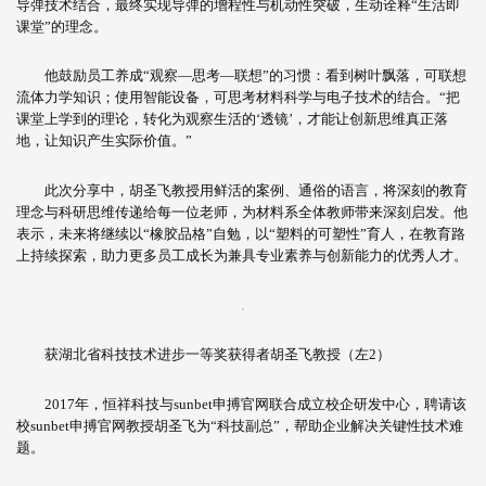
导弹技术结合，最终实现导弹的增程性与机动性突破，生动诠释“生活即
课堂”的理念。
他鼓励员工养成“观察—思考—联想”的习惯：看到树叶飘落，可联想
流体力学知识；使用智能设备，可思考材料科学与电子技术的结合。“把
课堂上学到的理论，转化为观察生活的‘透镜’，才能让创新思维真正落
地，让知识产生实际价值。”
此次分享中，胡圣飞教授用鲜活的案例、通俗的语言，将深刻的教育
理念与科研思维传递给每一位老师，为材料系全体教师带来深刻启发。他
表示，未来将继续以“橡胶品格”自勉，以“塑料的可塑性”育人，在教育路
上持续探索，助力更多员工成长为兼具专业素养与创新能力的优秀人才。
获湖北省科技技术进步一等奖获得者胡圣飞教授（左2）
2017年，恒祥科技与sunbet申搏官网联合成立校企研发中心，聘请该
校sunbet申搏官网教授胡圣飞为“科技副总”，帮助企业解决关键性技术难
题。