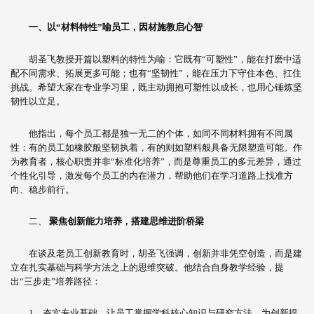
一、
以
“
材料特性
”
喻员工，因材施教启心智
胡圣飞教授开篇以塑料的特性为喻：它既有“可塑性”，能在打磨中适
配不同需求、拓展更多可能；也有“坚韧性”，能在压力下守住本色、扛住
挑战。希望大家在专业学习里，既主动拥抱可塑性以成长，也用心锤炼坚
韧性以立足。
他指出，每个员工都是独一无二的个体，如同不同材料拥有不同属
性：有的员工如橡胶般坚韧执着，有的则如塑料般具备无限塑造可能。作
为教育者，核心职责并非“标准化培养”，而是尊重员工的多元差异，通过
个性化引导，激发每个员工的内在潜力，帮助他们在学习道路上找准方
向、稳步前行。
二、
聚焦创新能力培养，搭建思维进阶桥梁
在谈及老员工创新教育时，胡圣飞强调，创新并非凭空创造，而是建
立在扎实基础与科学方法之上的思维突破。他结合自身教学经验，提
出“三步走”培养路径：
1、夯实专业基础，让员工掌握学科核心知识与研究方法，为创新提