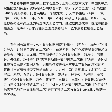
本届赛事由中国机械工程学会主办，上海工程技术大学、中国机械总
院集团沈阳铸造研究所有限公司联合承办，吸引了来自全国159所高校的
5461名员工参赛。比赛采用统一命题方式，分为本科生组（A件、B件、
C件、D件、E件、F件、G件、H件、M件）和硕士研究生组（K件），涵
盖砂型铸造和高压压力铸造两大工艺方向。经过校内选拔赛、区域赛的层
层筛选，最终449份作品晋级全国总决赛初评，竞争激烈程度创历史新
高。
在全国总决赛中，公司参赛团队围绕“轻量化、智能化、绿色化”的设
计理念，针对复杂铸件的工艺优化、缺陷控制、数字化模拟等关键技术展
开攻关。例如，由龙威、韦晨慧楠指导的A件参赛团队（熊思怡、韩曜
起、柳锦鑫、赵佳蕾）以“汽车制动钳体砂型铸造工艺设计”为题，通过优
化浇冒口系统和凝固方案，采用数值模拟技术实现工艺参数的精准调控，
其设计方案获得评委专家的高度认可。此外，C件参赛团队（徐潇琴、袁
宇鑫、易荧、乔慧）、H件参赛团队（范烨辰、严嘉俊、颜梓晗、高紫
妍）和M件参赛团队（万创、黎宇幸、王博文、王贵生）分别围绕“高铁
导向连接体砂型铸造工艺设计”、“机器人转座砂型铸造工艺设计”和“新能
源汽车电池壳体高压压铸工艺”进行了铸造工艺方案设计及优化，斩获一
等奖4项。